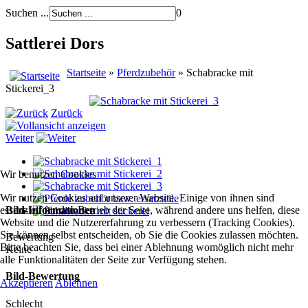
Suchen ...
0
Sattlerei Dors
Startseite
»
Pferdzubehör
» Schabracke mit
Stickerei_3
Zurück
Weiter
Wir benutzen Cookies
Wir nutzen Cookies auf unserer Website. Einige von ihnen sind
essenziell für den Betrieb der Seite, während andere uns helfen, diese
Bild-Informationen
Website und die Nutzererfahrung zu verbessern (Tracking Cookies).
Sie können selbst entscheiden, ob Sie die Cookies zulassen möchten.
Bewertung
Bitte beachten Sie, dass bei einer Ablehnung womöglich nicht mehr
Keine
alle Funktionalitäten der Seite zur Verfügung stehen.
Bild-Bewertung
Akzeptieren
Ablehnen
Schlecht